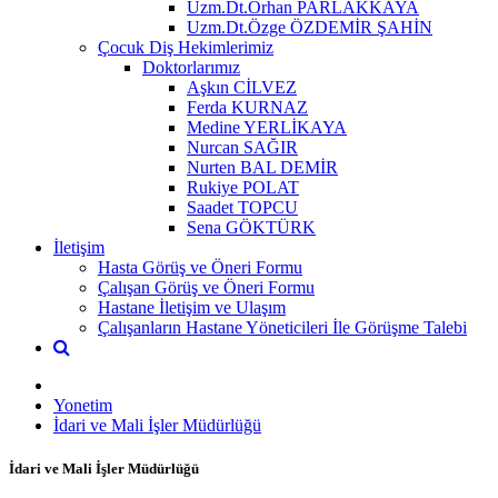
Uzm.Dt.Orhan PARLAKKAYA
Uzm.Dt.Özge ÖZDEMİR ŞAHİN
Çocuk Diş Hekimlerimiz
Doktorlarımız
Aşkın CİLVEZ
Ferda KURNAZ
Medine YERLİKAYA
Nurcan SAĞIR
Nurten BAL DEMİR
Rukiye POLAT
Saadet TOPCU
Sena GÖKTÜRK
İletişim
Hasta Görüş ve Öneri Formu
Çalışan Görüş ve Öneri Formu
Hastane İletişim ve Ulaşım
Çalışanların Hastane Yöneticileri İle Görüşme Talebi
Yonetim
İdari ve Mali İşler Müdürlüğü
İdari ve Mali İşler Müdürlüğü