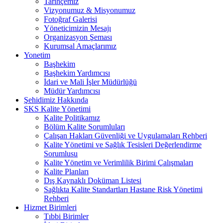
Tarihçemiz
Vizyonumuz & Misyonumuz
Fotoğraf Galerisi
Yöneticimizin Mesajı
Organizasyon Şeması
Kurumsal Amaçlarımız
Yonetim
Başhekim
Başhekim Yardımcısı
İdari ve Mali İşler Müdürlüğü
Müdür Yardımcısı
Şehidimiz Hakkında
SKS Kalite Yönetimi
Kalite Politikamız
Bölüm Kalite Sorumluları
Çalışan Hakları Güvenliği ve Uygulamaları Rehberi
Kalite Yönetimi ve Sağlık Tesisleri Değerlendirme
Sorumlusu
Kalite Yönetim ve Verimlilik Birimi Çalışmaları
Kalite Planları
Dış Kaynaklı Doküman Listesi
Sağlıkta Kalite Standartları Hastane Risk Yönetimi
Rehberi
Hizmet Birimleri
Tıbbi Birimler