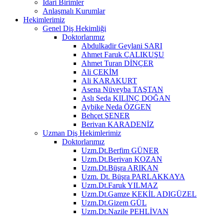
İdari Birimler
Anlaşmalı Kurumlar
Hekimlerimiz
Genel Diş Hekimliği
Doktorlarımız
Abdulkadir Geylani SARI
Ahmet Faruk ÇALIKUŞU
Ahmet Turan DİNÇER
Ali ÇEKİM
Ali KARAKURT
Asena Nüveyba TAŞTAN
Aslı Seda KILINÇ DOĞAN
Aybike Neda ÖZGEN
Behçet ŞENER
Berivan KARADENİZ
Uzman Diş Hekimlerimiz
Doktorlarımız
Uzm.Dt.Berfim GÜNER
Uzm.Dt.Berivan KOZAN
Uzm.Dt.Büşra ARIKAN
Uzm. Dt. Büşra PARLAKKAYA
Uzm.Dt.Faruk YILMAZ
Uzm.Dt.Gamze KEKİL ADIGÜZEL
Uzm.Dt.Gizem GÜL
Uzm.Dt.Nazile PEHLİVAN