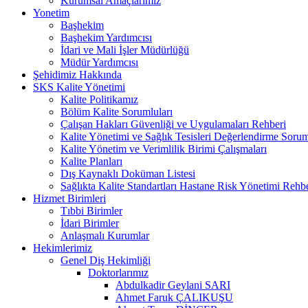
Kurumsal Amaçlarımız
Yonetim
Başhekim
Başhekim Yardımcısı
İdari ve Mali İşler Müdürlüğü
Müdür Yardımcısı
Şehidimiz Hakkında
SKS Kalite Yönetimi
Kalite Politikamız
Bölüm Kalite Sorumluları
Çalışan Hakları Güvenliği ve Uygulamaları Rehberi
Kalite Yönetimi ve Sağlık Tesisleri Değerlendirme Soru
Kalite Yönetim ve Verimlilik Birimi Çalışmaları
Kalite Planları
Dış Kaynaklı Doküman Listesi
Sağlıkta Kalite Standartları Hastane Risk Yönetimi Rehb
Hizmet Birimleri
Tıbbi Birimler
İdari Birimler
Anlaşmalı Kurumlar
Hekimlerimiz
Genel Diş Hekimliği
Doktorlarımız
Abdulkadir Geylani SARI
Ahmet Faruk ÇALIKUŞU