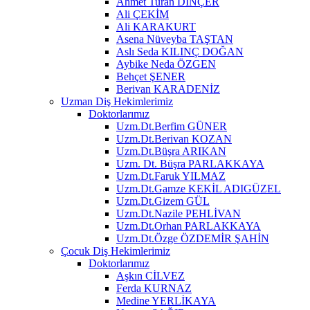
Ahmet Turan DİNÇER
Ali ÇEKİM
Ali KARAKURT
Asena Nüveyba TAŞTAN
Aslı Seda KILINÇ DOĞAN
Aybike Neda ÖZGEN
Behçet ŞENER
Berivan KARADENİZ
Uzman Diş Hekimlerimiz
Doktorlarımız
Uzm.Dt.Berfim GÜNER
Uzm.Dt.Berivan KOZAN
Uzm.Dt.Büşra ARIKAN
Uzm. Dt. Büşra PARLAKKAYA
Uzm.Dt.Faruk YILMAZ
Uzm.Dt.Gamze KEKİL ADIGÜZEL
Uzm.Dt.Gizem GÜL
Uzm.Dt.Nazile PEHLİVAN
Uzm.Dt.Orhan PARLAKKAYA
Uzm.Dt.Özge ÖZDEMİR ŞAHİN
Çocuk Diş Hekimlerimiz
Doktorlarımız
Aşkın CİLVEZ
Ferda KURNAZ
Medine YERLİKAYA