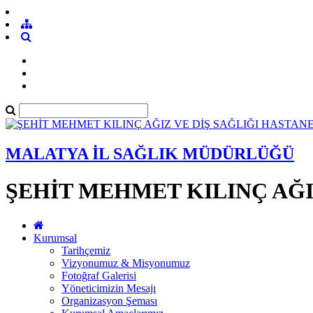
MALATYA İL SAĞLIK MÜDÜRLÜĞÜ
ŞEHİT MEHMET KILINÇ AĞI
Kurumsal
Tarihçemiz
Vizyonumuz & Misyonumuz
Fotoğraf Galerisi
Yöneticimizin Mesajı
Organizasyon Şeması