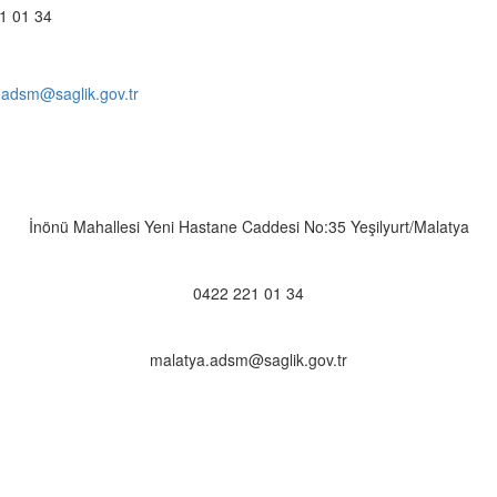
1 01 34
.adsm@saglik.gov.tr
İnönü Mahallesi Yeni Hastane Caddesi No:35 Yeşilyurt/Malatya
0422 221 01 34
malatya.adsm@saglik.gov.tr