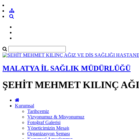
MALATYA İL SAĞLIK MÜDÜRLÜĞÜ
ŞEHİT MEHMET KILINÇ AĞI
Kurumsal
Tarihçemiz
Vizyonumuz & Misyonumuz
Fotoğraf Galerisi
Yöneticimizin Mesajı
Organizasyon Şeması