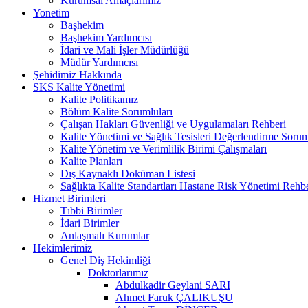
Kurumsal Amaçlarımız
Yonetim
Başhekim
Başhekim Yardımcısı
İdari ve Mali İşler Müdürlüğü
Müdür Yardımcısı
Şehidimiz Hakkında
SKS Kalite Yönetimi
Kalite Politikamız
Bölüm Kalite Sorumluları
Çalışan Hakları Güvenliği ve Uygulamaları Rehberi
Kalite Yönetimi ve Sağlık Tesisleri Değerlendirme Soru
Kalite Yönetim ve Verimlilik Birimi Çalışmaları
Kalite Planları
Dış Kaynaklı Doküman Listesi
Sağlıkta Kalite Standartları Hastane Risk Yönetimi Rehb
Hizmet Birimleri
Tıbbi Birimler
İdari Birimler
Anlaşmalı Kurumlar
Hekimlerimiz
Genel Diş Hekimliği
Doktorlarımız
Abdulkadir Geylani SARI
Ahmet Faruk ÇALIKUŞU