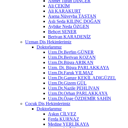
Ahmet Turan DİNÇER
Ali ÇEKİM
Ali KARAKURT
Asena Nüveyba TAŞTAN
Aslı Seda KILINÇ DOĞAN
Aybike Neda ÖZGEN
Behçet ŞENER
Berivan KARADENİZ
Uzman Diş Hekimlerimiz
Doktorlarımız
Uzm.Dt.Berfim GÜNER
Uzm.Dt.Berivan KOZAN
Uzm.Dt.Büşra ARIKAN
Uzm. Dt. Büşra PARLAKKAYA
Uzm.Dt.Faruk YILMAZ
Uzm.Dt.Gamze KEKİL ADIGÜZEL
Uzm.Dt.Gizem GÜL
Uzm.Dt.Nazile PEHLİVAN
Uzm.Dt.Orhan PARLAKKAYA
Uzm.Dt.Özge ÖZDEMİR ŞAHİN
Çocuk Diş Hekimlerimiz
Doktorlarımız
Aşkın CİLVEZ
Ferda KURNAZ
Medine YERLİKAYA