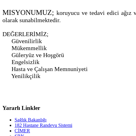
MISYONUMUZ;
k
oruyucu ve tedavi edici ağız v
olarak sunabilmektedir.
D
EĞERLERİMİZ
;
Güvenilirlik
Mükemmellik
Güleryüz ve Hoşgörü
Engelsizlik
Hasta ve Çalışan Memnuniyeti
Yenilikçilik
Yararlı Linkler
Sağlık Bakanlığı
182 Hastane Randevu Sistemi
CİMER