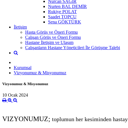
Nurcan SAĞIR
Nurten BAL DEMİR
Rukiye POLAT
Saadet TOPCU
Sena GÖKTÜRK
İletişim
Hasta Görüş ve Öneri Formu
Çalışan Görüş ve Öneri Formu
Hastane İletişim ve Ulaşım
Çalışanların Hastane Yöneticileri İle Görüşme Talebi
Kurumsal
Vizyonumuz & Misyonumuz
Vizyonumuz & Misyonumuz
10 Ocak 2024
VIZYONUMUZ;
t
oplumun her kesiminden hastaya