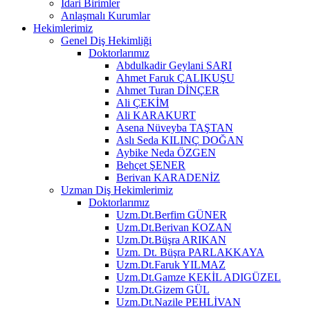
İdari Birimler
Anlaşmalı Kurumlar
Hekimlerimiz
Genel Diş Hekimliği
Doktorlarımız
Abdulkadir Geylani SARI
Ahmet Faruk ÇALIKUŞU
Ahmet Turan DİNÇER
Ali ÇEKİM
Ali KARAKURT
Asena Nüveyba TAŞTAN
Aslı Seda KILINÇ DOĞAN
Aybike Neda ÖZGEN
Behçet ŞENER
Berivan KARADENİZ
Uzman Diş Hekimlerimiz
Doktorlarımız
Uzm.Dt.Berfim GÜNER
Uzm.Dt.Berivan KOZAN
Uzm.Dt.Büşra ARIKAN
Uzm. Dt. Büşra PARLAKKAYA
Uzm.Dt.Faruk YILMAZ
Uzm.Dt.Gamze KEKİL ADIGÜZEL
Uzm.Dt.Gizem GÜL
Uzm.Dt.Nazile PEHLİVAN