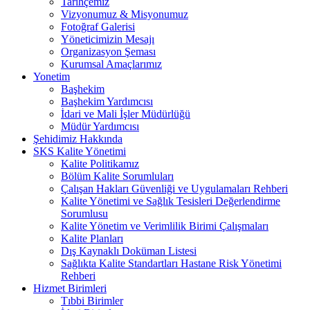
Tarihçemiz
Vizyonumuz & Misyonumuz
Fotoğraf Galerisi
Yöneticimizin Mesajı
Organizasyon Şeması
Kurumsal Amaçlarımız
Yonetim
Başhekim
Başhekim Yardımcısı
İdari ve Mali İşler Müdürlüğü
Müdür Yardımcısı
Şehidimiz Hakkında
SKS Kalite Yönetimi
Kalite Politikamız
Bölüm Kalite Sorumluları
Çalışan Hakları Güvenliği ve Uygulamaları Rehberi
Kalite Yönetimi ve Sağlık Tesisleri Değerlendirme
Sorumlusu
Kalite Yönetim ve Verimlilik Birimi Çalışmaları
Kalite Planları
Dış Kaynaklı Doküman Listesi
Sağlıkta Kalite Standartları Hastane Risk Yönetimi
Rehberi
Hizmet Birimleri
Tıbbi Birimler