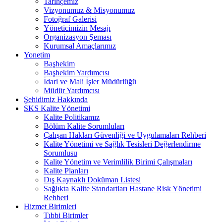
Tarihçemiz
Vizyonumuz & Misyonumuz
Fotoğraf Galerisi
Yöneticimizin Mesajı
Organizasyon Şeması
Kurumsal Amaçlarımız
Yonetim
Başhekim
Başhekim Yardımcısı
İdari ve Mali İşler Müdürlüğü
Müdür Yardımcısı
Şehidimiz Hakkında
SKS Kalite Yönetimi
Kalite Politikamız
Bölüm Kalite Sorumluları
Çalışan Hakları Güvenliği ve Uygulamaları Rehberi
Kalite Yönetimi ve Sağlık Tesisleri Değerlendirme
Sorumlusu
Kalite Yönetim ve Verimlilik Birimi Çalışmaları
Kalite Planları
Dış Kaynaklı Doküman Listesi
Sağlıkta Kalite Standartları Hastane Risk Yönetimi
Rehberi
Hizmet Birimleri
Tıbbi Birimler