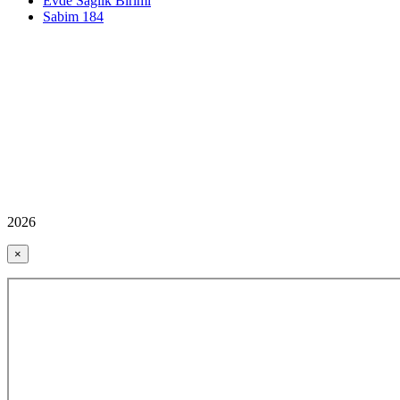
Evde Sağlık Birimi
Sabim 184
2026
×