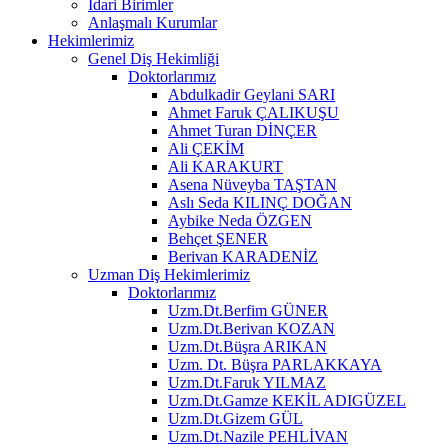
İdari Birimler
Anlaşmalı Kurumlar
Hekimlerimiz
Genel Diş Hekimliği
Doktorlarımız
Abdulkadir Geylani SARI
Ahmet Faruk ÇALIKUŞU
Ahmet Turan DİNÇER
Ali ÇEKİM
Ali KARAKURT
Asena Nüveyba TAŞTAN
Aslı Seda KILINÇ DOĞAN
Aybike Neda ÖZGEN
Behçet ŞENER
Berivan KARADENİZ
Uzman Diş Hekimlerimiz
Doktorlarımız
Uzm.Dt.Berfim GÜNER
Uzm.Dt.Berivan KOZAN
Uzm.Dt.Büşra ARIKAN
Uzm. Dt. Büşra PARLAKKAYA
Uzm.Dt.Faruk YILMAZ
Uzm.Dt.Gamze KEKİL ADIGÜZEL
Uzm.Dt.Gizem GÜL
Uzm.Dt.Nazile PEHLİVAN