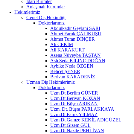
İdari Birimler
Anlaşmalı Kurumlar
Hekimlerimiz
Genel Diş Hekimliği
Doktorlarımız
Abdulkadir Geylani SARI
Ahmet Faruk ÇALIKUŞU
Ahmet Turan DİNÇER
Ali ÇEKİM
Ali KARAKURT
Asena Nüveyba TAŞTAN
Aslı Seda KILINÇ DOĞAN
Aybike Neda ÖZGEN
Behçet ŞENER
Berivan KARADENİZ
Uzman Diş Hekimlerimiz
Doktorlarımız
Uzm.Dt.Berfim GÜNER
Uzm.Dt.Berivan KOZAN
Uzm.Dt.Büşra ARIKAN
Uzm. Dt. Büşra PARLAKKAYA
Uzm.Dt.Faruk YILMAZ
Uzm.Dt.Gamze KEKİL ADIGÜZEL
Uzm.Dt.Gizem GÜL
Uzm.Dt.Nazile PEHLİVAN