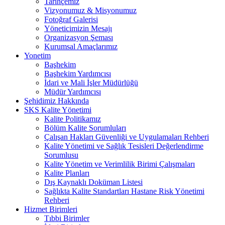
Tarihçemiz
Vizyonumuz & Misyonumuz
Fotoğraf Galerisi
Yöneticimizin Mesajı
Organizasyon Şeması
Kurumsal Amaçlarımız
Yonetim
Başhekim
Başhekim Yardımcısı
İdari ve Mali İşler Müdürlüğü
Müdür Yardımcısı
Şehidimiz Hakkında
SKS Kalite Yönetimi
Kalite Politikamız
Bölüm Kalite Sorumluları
Çalışan Hakları Güvenliği ve Uygulamaları Rehberi
Kalite Yönetimi ve Sağlık Tesisleri Değerlendirme
Sorumlusu
Kalite Yönetim ve Verimlilik Birimi Çalışmaları
Kalite Planları
Dış Kaynaklı Doküman Listesi
Sağlıkta Kalite Standartları Hastane Risk Yönetimi
Rehberi
Hizmet Birimleri
Tıbbi Birimler