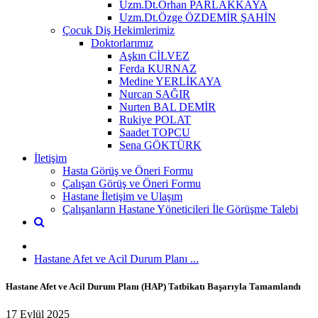
Uzm.Dt.Orhan PARLAKKAYA
Uzm.Dt.Özge ÖZDEMİR ŞAHİN
Çocuk Diş Hekimlerimiz
Doktorlarımız
Aşkın CİLVEZ
Ferda KURNAZ
Medine YERLİKAYA
Nurcan SAĞIR
Nurten BAL DEMİR
Rukiye POLAT
Saadet TOPCU
Sena GÖKTÜRK
İletişim
Hasta Görüş ve Öneri Formu
Çalışan Görüş ve Öneri Formu
Hastane İletişim ve Ulaşım
Çalışanların Hastane Yöneticileri İle Görüşme Talebi
Hastane Afet ve Acil Durum Planı ...
Hastane Afet ve Acil Durum Planı (HAP) Tatbikatı Başarıyla Tamamlandı
17 Eylül 2025