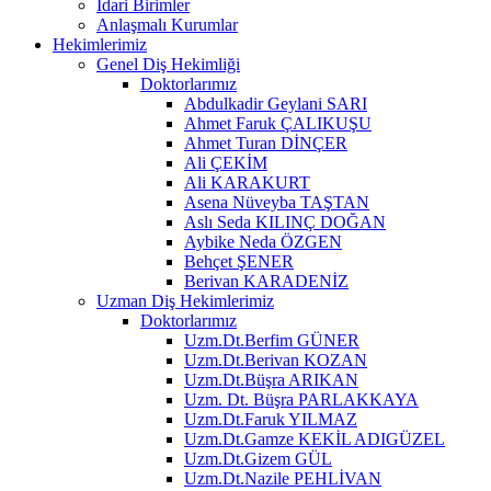
İdari Birimler
Anlaşmalı Kurumlar
Hekimlerimiz
Genel Diş Hekimliği
Doktorlarımız
Abdulkadir Geylani SARI
Ahmet Faruk ÇALIKUŞU
Ahmet Turan DİNÇER
Ali ÇEKİM
Ali KARAKURT
Asena Nüveyba TAŞTAN
Aslı Seda KILINÇ DOĞAN
Aybike Neda ÖZGEN
Behçet ŞENER
Berivan KARADENİZ
Uzman Diş Hekimlerimiz
Doktorlarımız
Uzm.Dt.Berfim GÜNER
Uzm.Dt.Berivan KOZAN
Uzm.Dt.Büşra ARIKAN
Uzm. Dt. Büşra PARLAKKAYA
Uzm.Dt.Faruk YILMAZ
Uzm.Dt.Gamze KEKİL ADIGÜZEL
Uzm.Dt.Gizem GÜL
Uzm.Dt.Nazile PEHLİVAN