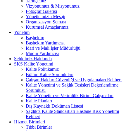
Tarihçemiz
Vizyonumuz & Misyonumuz
Fotoğraf Galerisi
Yöneticimizin Mesajı
Organizasyon Şeması
Kurumsal Amaçlarımız
Yonetim
Başhekim
Başhekim Yardımcısı
İdari ve Mali İşler Müdürlüğü
Müdür Yardımcısı
Şehidimiz Hakkında
SKS Kalite Yönetimi
Kalite Politikamız
Bölüm Kalite Sorumluları
Çalışan Hakları Güvenliği ve Uygulamaları Rehberi
Kalite Yönetimi ve Sağlık Tesisleri Değerlendirme
Sorumlusu
Kalite Yönetim ve Verimlilik Birimi Çalışmaları
Kalite Planları
Dış Kaynaklı Doküman Listesi
Sağlıkta Kalite Standartları Hastane Risk Yönetimi
Rehberi
Hizmet Birimleri
Tıbbi Birimler