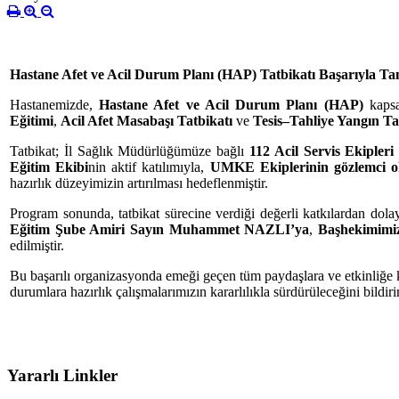
Hastane Afet ve Acil Durum Planı (HAP) Tatbikatı Başarıyla T
Hastanemizde,
Hastane Afet ve Acil Durum Planı (HAP)
kapsa
Eğitimi
,
Acil Afet Masabaşı Tatbikatı
ve
Tesis–Tahliye Yangın Ta
Tatbikat; İl Sağlık Müdürlüğümüze bağlı
112 Acil Servis Ekipleri
Eğitim Ekibi
nin aktif katılımıyla,
UMKE Ekiplerinin gözlemci ol
hazırlık düzeyimizin artırılması hedeflenmiştir.
Program sonunda, tatbikat sürecine verdiği değerli katkılardan dola
Eğitim Şube Amiri Sayın Muhammet NAZLI’ya
,
Başhekimim
edilmiştir.
Bu başarılı organizasyonda emeği geçen tüm paydaşlara ve etkinliğe ka
durumlara hazırlık çalışmalarımızın kararlılıkla sürdürüleceğini bildirir
Yararlı Linkler