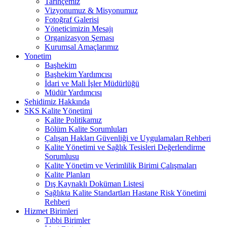
Tarihçemiz
Vizyonumuz & Misyonumuz
Fotoğraf Galerisi
Yöneticimizin Mesajı
Organizasyon Şeması
Kurumsal Amaçlarımız
Yonetim
Başhekim
Başhekim Yardımcısı
İdari ve Mali İşler Müdürlüğü
Müdür Yardımcısı
Şehidimiz Hakkında
SKS Kalite Yönetimi
Kalite Politikamız
Bölüm Kalite Sorumluları
Çalışan Hakları Güvenliği ve Uygulamaları Rehberi
Kalite Yönetimi ve Sağlık Tesisleri Değerlendirme
Sorumlusu
Kalite Yönetim ve Verimlilik Birimi Çalışmaları
Kalite Planları
Dış Kaynaklı Doküman Listesi
Sağlıkta Kalite Standartları Hastane Risk Yönetimi
Rehberi
Hizmet Birimleri
Tıbbi Birimler