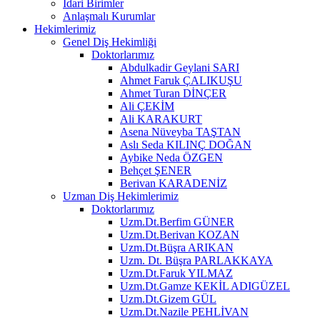
İdari Birimler
Anlaşmalı Kurumlar
Hekimlerimiz
Genel Diş Hekimliği
Doktorlarımız
Abdulkadir Geylani SARI
Ahmet Faruk ÇALIKUŞU
Ahmet Turan DİNÇER
Ali ÇEKİM
Ali KARAKURT
Asena Nüveyba TAŞTAN
Aslı Seda KILINÇ DOĞAN
Aybike Neda ÖZGEN
Behçet ŞENER
Berivan KARADENİZ
Uzman Diş Hekimlerimiz
Doktorlarımız
Uzm.Dt.Berfim GÜNER
Uzm.Dt.Berivan KOZAN
Uzm.Dt.Büşra ARIKAN
Uzm. Dt. Büşra PARLAKKAYA
Uzm.Dt.Faruk YILMAZ
Uzm.Dt.Gamze KEKİL ADIGÜZEL
Uzm.Dt.Gizem GÜL
Uzm.Dt.Nazile PEHLİVAN