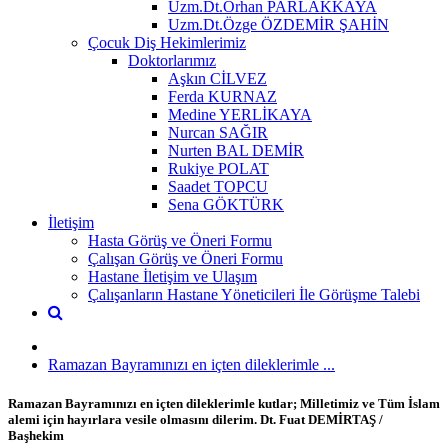
Uzm.Dt.Orhan PARLAKKAYA
Uzm.Dt.Özge ÖZDEMİR ŞAHİN
Çocuk Diş Hekimlerimiz
Doktorlarımız
Aşkın CİLVEZ
Ferda KURNAZ
Medine YERLİKAYA
Nurcan SAĞIR
Nurten BAL DEMİR
Rukiye POLAT
Saadet TOPCU
Sena GÖKTÜRK
İletişim
Hasta Görüş ve Öneri Formu
Çalışan Görüş ve Öneri Formu
Hastane İletişim ve Ulaşım
Çalışanların Hastane Yöneticileri İle Görüşme Talebi
Ramazan Bayramınızı en içten dileklerimle ...
Ramazan Bayramınızı en içten dileklerimle kutlar; Milletimiz ve Tüm İslam
alemi için hayırlara vesile olmasını dilerim. Dt. Fuat DEMİRTAŞ /
Başhekim