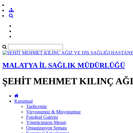
MALATYA İL SAĞLIK MÜDÜRLÜĞÜ
ŞEHİT MEHMET KILINÇ AĞI
Kurumsal
Tarihçemiz
Vizyonumuz & Misyonumuz
Fotoğraf Galerisi
Yöneticimizin Mesajı
Organizasyon Şeması