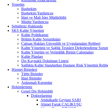
Kurumsal Amaçlarımız
Yonetim
Başhekim
Başhekim Yardımcısı
İdari ve Mali İşler Müdürlüğü
Müdür Yardımcısı
Şehidimiz Hakkında
SKS Kalite Yönetimi
Kalite Politikamız
Bölüm Kalite Sorumluları
Çalışan Hakları Güvenliği ve Uygulamaları Rehberi
Kalite Yönetimi ve Sağlık Tesisleri Değerlendirme Soru
Kalite Yönetim ve Verimlilik Birimi Çalışmaları
Kalite Planları
Dış Kaynaklı Doküman Listesi
Sağlıkta Kalite Standartları Hastane Risk Yönetimi Rehb
Hizmet Birimleri
Tıbbi Birimler
İdari Birimler
Anlaşmalı Kurumlar
Hekimlerimiz
Genel Diş Hekimliği
Doktorlarımız
Abdulkadir Geylani SARI
Ahmet Faruk ÇALIKUŞU