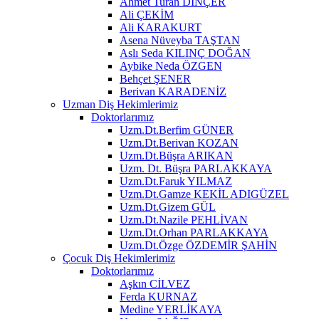
Ahmet Turan DİNÇER
Ali ÇEKİM
Ali KARAKURT
Asena Nüveyba TAŞTAN
Aslı Seda KILINÇ DOĞAN
Aybike Neda ÖZGEN
Behçet ŞENER
Berivan KARADENİZ
Uzman Diş Hekimlerimiz
Doktorlarımız
Uzm.Dt.Berfim GÜNER
Uzm.Dt.Berivan KOZAN
Uzm.Dt.Büşra ARIKAN
Uzm. Dt. Büşra PARLAKKAYA
Uzm.Dt.Faruk YILMAZ
Uzm.Dt.Gamze KEKİL ADIGÜZEL
Uzm.Dt.Gizem GÜL
Uzm.Dt.Nazile PEHLİVAN
Uzm.Dt.Orhan PARLAKKAYA
Uzm.Dt.Özge ÖZDEMİR ŞAHİN
Çocuk Diş Hekimlerimiz
Doktorlarımız
Aşkın CİLVEZ
Ferda KURNAZ
Medine YERLİKAYA