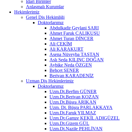
İdari Birimler
Anlaşmalı Kurumlar
Hekimlerimiz
Genel Diş Hekimliği
Doktorlarımız
Abdulkadir Geylani SARI
Ahmet Faruk ÇALIKUŞU
Ahmet Turan DİNÇER
Ali ÇEKİM
Ali KARAKURT
Asena Nüveyba TAŞTAN
Aslı Seda KILINÇ DOĞAN
Aybike Neda ÖZGEN
Behçet ŞENER
Berivan KARADENİZ
Uzman Diş Hekimlerimiz
Doktorlarımız
Uzm.Dt.Berfim GÜNER
Uzm.Dt.Berivan KOZAN
Uzm.Dt.Büşra ARIKAN
Uzm. Dt. Büşra PARLAKKAYA
Uzm.Dt.Faruk YILMAZ
Uzm.Dt.Gamze KEKİL ADIGÜZEL
Uzm.Dt.Gizem GÜL
Uzm.Dt.Nazile PEHLİVAN