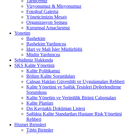
Tarihçemiz
Vizyonumuz & Misyonumuz
Fotoğraf Galerisi
Yöneticimizin Mesajı
Organizasyon Şeması
Kurumsal Amaçlarımız
Yonetim
Başhekim
Başhekim Yardımcısı
İdari ve Mali İşler Müdürlüğü
Müdür Yardımcısı
Şehidimiz Hakkında
SKS Kalite Yönetimi
Kalite Politikamız
Bölüm Kalite Sorumluları
Çalışan Hakları Güvenliği ve Uygulamaları Rehberi
Kalite Yönetimi ve Sağlık Tesisleri Değerlendirme
Sorumlusu
Kalite Yönetim ve Verimlilik Birimi Çalışmaları
Kalite Planları
Dış Kaynaklı Doküman Listesi
Sağlıkta Kalite Standartları Hastane Risk Yönetimi
Rehberi
Hizmet Birimleri
Tıbbi Birimler